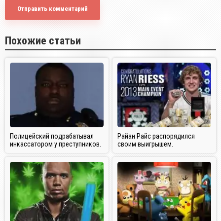
Похожие статьи
Полицейский подрабатывал
Райан Райс распорядился
инкассатором у преступников.
своим выигрышем.