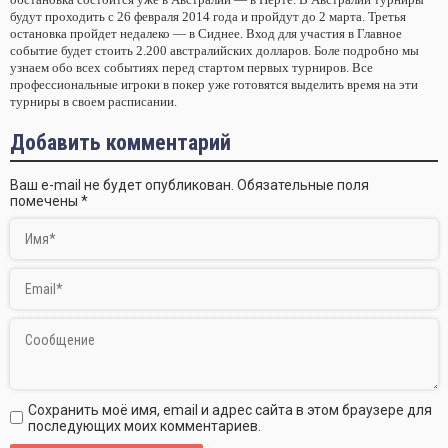
будут проходить с 26 февраля 2014 года и пройдут до 2 марта. Третья
остановка пройдет недалеко — в Сиднее. Вход для участия в Главное
событие будет стоить 2.200 австралийских долларов. Боле подробно мы
узнаем обо всех событиях перед стартом первых турниров. Все
профессиональные игроки в покер уже готовятся выделить время на эти
турниры в своем расписании.
Добавить комментарий
Ваш e-mail не будет опубликован.
Обязательные поля
помечены
*
Сохранить моё имя, email и адрес сайта в этом браузере для
последующих моих комментариев.