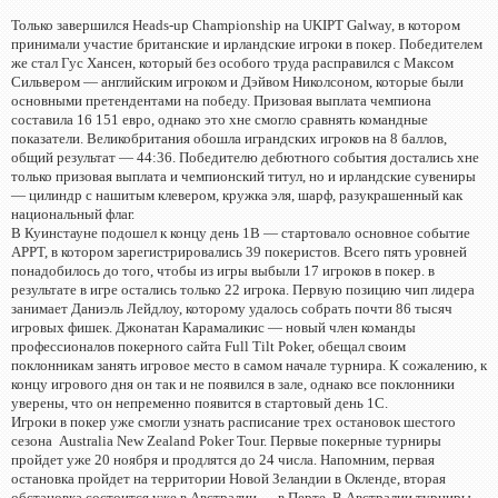
Только завершился Heads-up Championship на UKIPT Galway, в котором
принимали участие британские и ирландские игроки в покер. Победителем
же стал Гус Хансен, который без особого труда расправился с Максом
Сильвером — английским игроком и Дэйвом Николсоном, которые были
основными претендентами на победу. Призовая выплата чемпиона
составила 16 151 евро, однако это хне смогло сравнять командные
показатели. Великобритания обошла играндских игроков на 8 баллов,
общий результат — 44:36. Победителю дебютного события достались хне
только призовая выплата и чемпионский титул, но и ирландские сувениры
— цилиндр с нашитым клевером, кружка эля, шарф, разукрашенный как
национальный флаг.
В Куинстауне подошел к концу день 1B — стартовало основное событие
APPT, в котором зарегистрировались 39 покеристов. Всего пять уровней
понадобилось до того, чтобы из игры выбыли 17 игроков в покер. в
результате в игре остались только 22 игрока. Первую позицию чип лидера
занимает Даниэль Лейдлоу, которому удалось собрать почти 86 тысяч
игровых фишек. Джонатан Карамаликис — новый член команды
профессионалов покерного сайта Full Tilt Poker, обещал своим
поклонникам занять игровое место в самом начале турнира. К сожалению, к
концу игрового дня он так и не появился в зале, однако все поклонники
уверены, что он непременно появится в стартовый день 1С.
Игроки в покер уже смогли узнать расписание трех остановок шестого
сезона
Australia New Zealand Poker Tour. Первые покерные турниры
пройдет уже 20 ноября и продлятся до 24 числа. Напомним, первая
остановка пройдет на территории Новой Зеландии в Окленде, вторая
обстановка состоится уже в Австралии — в Перте. В Австралии турниры