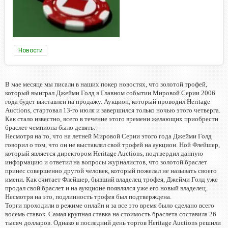
Новости
В мае месяце мы писали в наших покер новостях, что золотой трофей,
который выиграл Джейми Голд в Главном событии Мировой Серии 2006
года будет выставлен на продажу. Аукцион, который проводил Heritage
Auctions, стартовал 13-го июля и завершился только ночью этого четверга.
Как стало известно, всего в течение этого времени желающих приобрести
браслет чемпиона было девять.
Несмотря на то, что на летней Мировой Серии этого года Джейми Голд
говорил о том, что он не выставлял свой трофей на аукцион. Ной Флейшер,
который является директором Heritage Auctions, подтвердил данную
информацию и ответил на вопросы журналистов, что золотой браслет
принес совершенно другой человек, который пожелал не называть своего
имени. Как считает Флейшер, бывший владелец трофея, Джейми Голд уже
продал свой браслет и на аукционе появлялся уже его новый владелец.
Несмотря на это, подлинность трофея был подтверждена.
Торги проходили в режиме онлайн и за все это время было сделано всего
восемь ставок. Самая крупная ставка на стоимость браслета составила 26
тысяч долларов. Однако в последний день торгов Heritage Auctions решили