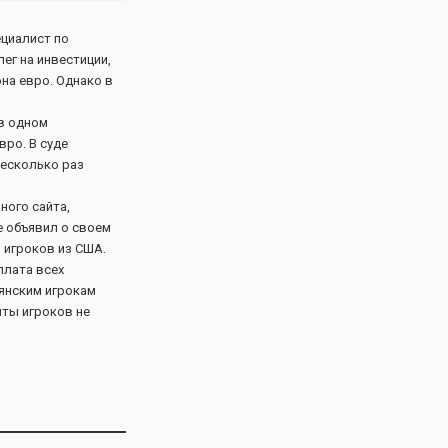
ециалист по
ег на инвестиции,
на евро. Однако в
 в одном
вро. В суде
несколько раз
ного сайта,
е объявил о своем
 игроков из США.
плата всех
ьянским игрокам
нты игроков не