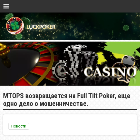
MTOPS возвращается на Full Tilt Poker, еще
одно дело о мошенничестве.
Новости