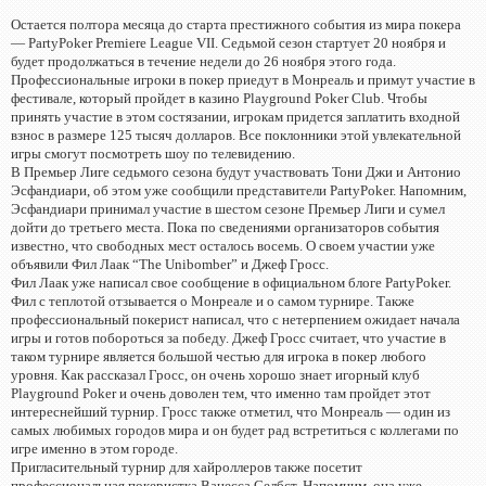
Остается полтора месяца до старта престижного события из мира покера
— PartyPoker Premiere League VII. Седьмой сезон стартует 20 ноября и
будет продолжаться в течение недели до 26 ноября этого года.
Профессиональные игроки в покер приедут в Монреаль и примут участие в
фестивале, который пройдет в казино Playground Poker Club. Чтобы
принять участие в этом состязании, игрокам придется заплатить входной
взнос в размере 125 тысяч долларов. Все поклонники этой увлекательной
игры смогут посмотреть шоу по телевидению.
В Премьер Лиге седьмого сезона будут участвовать Тони Джи и Антонио
Эсфандиари, об этом уже сообщили представители PartyPoker. Напомним,
Эсфандиари принимал участие в шестом сезоне Премьер Лиги и сумел
дойти до третьего места. Пока по сведениями организаторов события
известно, что свободных мест осталось восемь. О своем участии уже
объявили Фил Лаак “The Unibomber” и Джеф Гросс.
Фил Лаак уже написал свое сообщение в официальном блоге PartyPoker.
Фил с теплотой отзывается о Монреале и о самом турнире. Также
профессиональный покерист написал, что с нетерпением ожидает начала
игры и готов побороться за победу. Джеф Гросс считает, что участие в
таком турнире является большой честью для игрока в покер любого
уровня. Как рассказал Гросс, он очень хорошо знает игорный клуб
Playground Poker и очень доволен тем, что именно там пройдет этот
интереснейший турнир. Гросс также отметил, что Монреаль — один из
самых любимых городов мира и он будет рад встретиться с коллегами по
игре именно в этом городе.
Пригласительный турнир для хайроллеров также посетит
профессиональная покеристка Ванесса Селбст. Напомним, она уже