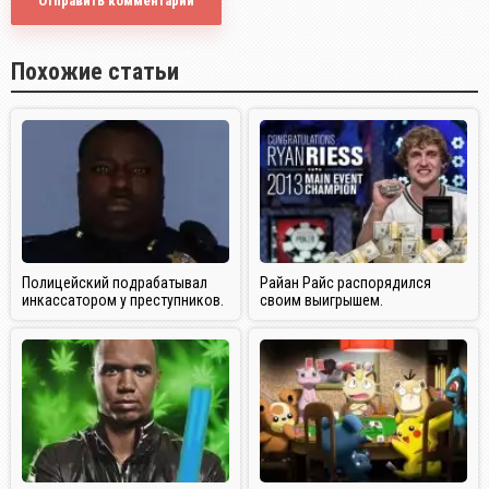
Похожие статьи
Полицейский подрабатывал
Райан Райс распорядился
инкассатором у преступников.
своим выигрышем.