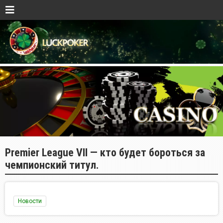
Premier League VII — кто будет бороться за
чемпионский титул.
Новости