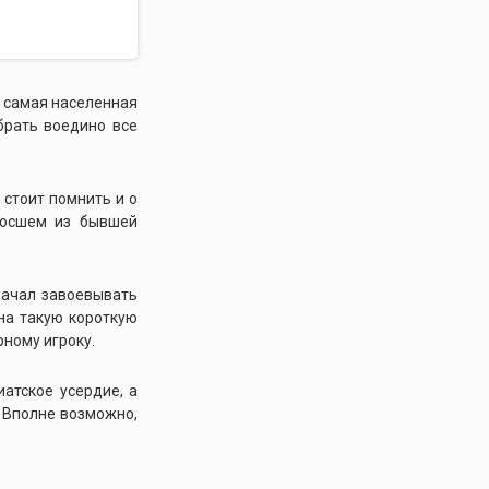
ь самая населенная
брать воедино все
 стоит помнить и о
ыросшем из бывшей
начал завоевывать
на такую короткую
рному игроку.
атское усердие, а
? Вполне возможно,