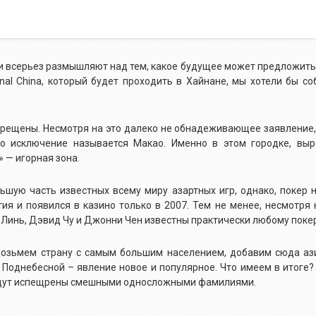
ики всерьез размышляют над тем, какое будущее может предложит
nal China, который будет проходить в Хайнане, мы хотели бы со
запрещены. Несмотря на это далеко не обнадеживающее заявление,
это исключение называется Макао. Именно в этом городке, в
» — игорная зона.
ьшую часть известных всему миру азартных игр, однако, покер 
ия и появился в казино только в 2007. Тем не менее, несмотря 
а Линь, Дэвид Чу и Джонни Чен известны практически любому поке
возьмем страну с самым большим населением, добавим сюда ази
 Поднебесной – явление новое и популярное. Что имеем в итоге
дут испещрены смешными односложными фамилиями.