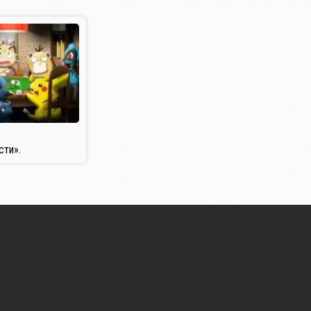
сти».