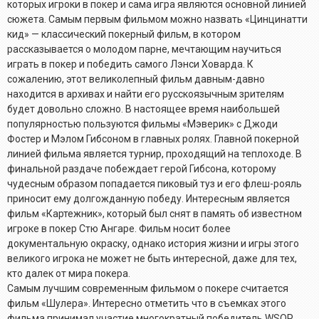
которых игроки в покер и сама игра являются основной линией
сюжета. Самым первым фильмом можно назвать «Цинцинатти
кид» — классический покерный фильм, в котором
рассказывается о молодом парне, мечтающим научиться
играть в покер и победить самого Лэнси Ховарда. К
сожалению, этот великолепный фильм давным-давно
находится в архивах и найти его русскоязычным зрителям
будет довольно сложно. В настоящее время наибольшей
популярностью пользуются фильмы «Мэверик» с Джоди
Фостер и Мэлом Гибсоном в главных ролях. Главной покерной
линией фильма является турнир, проходящий на теплоходе. В
финальной раздаче побеждает герой Гибсона, которому
чудесным образом попадается пиковый туз и его флеш-рояль
приносит ему долгожданную победу. Интересным является
фильм «Картежник», который был снят в память об известном
игроке в покер Стю Ангаре. Фильм носит более
документальную окраску, однако история жизни и игры этого
великого игрока не может не быть интересной, даже для тех,
кто далек от мира покера.
Самым лучшим современным фильмом о покере считается
фильм «Шулера». Интересно отметить что в съемках этого
фильма принимал участие многократный победитель WSOP