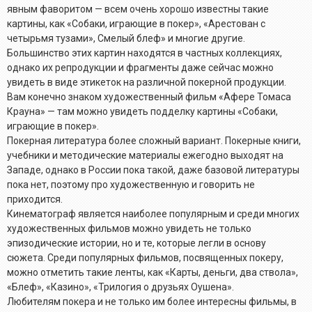
явным фаворитом — всем очень хорошо известны такие
картины, как «Собаки, играющие в покер», «Арестован с
четырьмя тузами», Смелый блеф» и многие другие.
Большинство этих картин находятся в частных коллекциях,
однако их репродукции и фрагменты даже сейчас можно
увидеть в виде этикеток на различной покерной продукции.
Вам конечно знаком художественный фильм «Афере Томаса
Крауна» — там можно увидеть подделку картины «Собаки,
играющие в покер».
Покерная литература более сложный вариант. Покерные книги,
учебники и методические материалы ежегодно выходят на
Западе, однако в России пока такой, даже базовой литературы
пока нет, поэтому про художественную и говорить не
приходится.
Кинематограф является наиболее популярным и среди многих
художественных фильмов можно увидеть не только
эпизодические истории, но и те, которые легли в основу
сюжета. Среди популярных фильмов, посвященных покеру,
можно отметить такие ленты, как «Карты, деньги, два ствола»,
«Блеф», «Казино», «Трилогия о друзьях Оушена».
Любителям покера и не только им более интересны фильмы, в