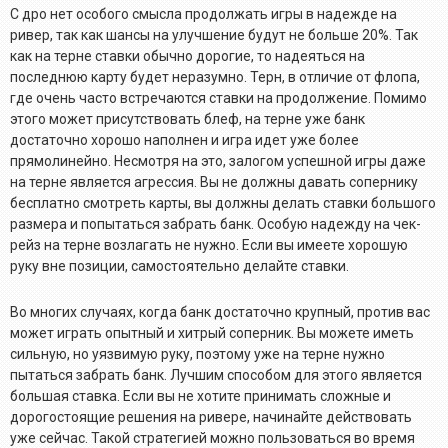
С дро нет особого смысла продолжать игры в надежде на
ривер, так как шансы на улучшение будут не больше 20%. Так
как на терне ставки обычно дорогие, то надеяться на
последнюю карту будет неразумно. Терн, в отличие от флопа,
где очень часто встречаются ставки на продолжение. Помимо
этого может присутствовать блеф, на терне уже банк
достаточно хорошо наполнен и игра идет уже более
прямолинейно. Несмотря на это, залогом успешной игры даже
на терне является агрессия. Вы не должны давать сопернику
бесплатно смотреть карты, вы должны делать ставки большого
размера и попытаться забрать банк. Особую надежду на чек-
рейз на терне возлагать не нужно. Если вы имеете хорошую
руку вне позиции, самостоятельно делайте ставки.
Во многих случаях, когда банк достаточно крупный, против вас
может играть опытный и хитрый соперник. Вы можете иметь
сильную, но уязвимую руку, поэтому уже на терне нужно
пытаться забрать банк. Лучшим способом для этого является
большая ставка. Если вы не хотите принимать сложные и
дорогостоящие решения на ривере, начинайте действовать
уже сейчас. Такой стратегией можно пользоваться во время