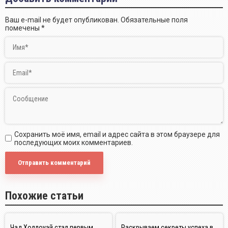
Ваш e-mail не будет опубликован.
Обязательные поля
помечены
*
Сохранить моё имя, email и адрес сайта в этом браузере для
последующих моих комментариев.
Похожие статьи
Чад Холлоуэй стал первым
Раскрываем секреты успеха в