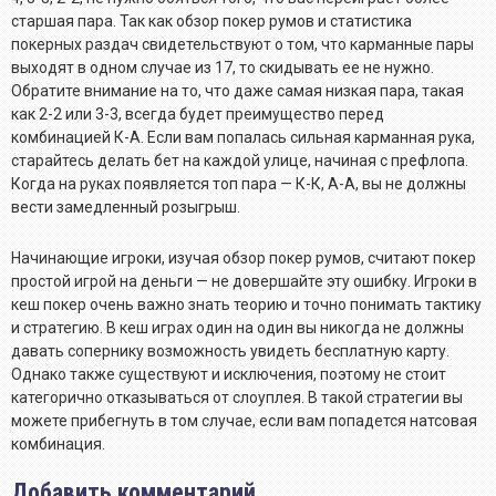
старшая пара. Так как обзор покер румов и статистика
покерных раздач свидетельствуют о том, что карманные пары
выходят в одном случае из 17, то скидывать ее не нужно.
Обратите внимание на то, что даже самая низкая пара, такая
как 2-2 или 3-3, всегда будет преимущество перед
комбинацией К-А. Если вам попалась сильная карманная рука,
старайтесь делать бет на каждой улице, начиная с префлопа.
Когда на руках появляется топ пара — К-К, А-А, вы не должны
вести замедленный розыгрыш.
Начинающие игроки, изучая обзор покер румов, считают покер
простой игрой на деньги — не довершайте эту ошибку. Игроки в
кеш покер очень важно знать теорию и точно понимать тактику
и стратегию. В кеш играх один на один вы никогда не должны
давать сопернику возможность увидеть бесплатную карту.
Однако также существуют и исключения, поэтому не стоит
категорично отказываться от слоуплея. В такой стратегии вы
можете прибегнуть в том случае, если вам попадется натсовая
комбинация.
Добавить комментарий