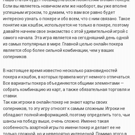
Если вы являетесь новичком или же наоборот, вы уже вполне
успешным игроком, то думаем, что вам все равно будет
интересно узнать о покере и обо всем, что с ним связано. Такое
понятие как кэшбэк, используется не только в покере, поэтому
давайте начнем свое знакомство с этой удивительной игрой с
самого начала. Эта игра является на сегодняшний день одной
из самых популярных в мире. Главной целью онлайн покера
является сбор более сильной комбинации, чем у ваших
соперников.
В настоящее время известно несколько разновидностей
покера и кэшбэк, в которых правила могут немного отличаться.
Все варианты покера объединяются общими элементами —
собрать комбинацию из карт, а также обязательная торговля и
ставки.
Так как игроки в онлайн покер не знают карты своих
соперников, то эту игру относят к самым сложным. Игроки не
обладают полной информацией, поэтому определить того, чьи
шансы на победу выше, очень сложно. Именно такая
особенность азартной игры по имени покер и делает ее не
только сложной, но и невероятно интересной. Помимо этого в